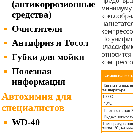
предотвра
(антикоррозионные
минимуму
средства)
коксообра
нагнетате
Очистители
компрессо
По унифи
Антифриз и Тосол
классифи
относится
Губки для мойки
компрессо
Полезная
Наименование п
информация
Кинематическая
температуре
Автохимия для
100°С
40°С
специалистов
Плотность при 2
Индекс вязкости
WD-40
Температура вс
тигле, °С, не ни