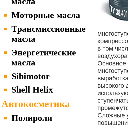
масла
Моторные масла
Трансмиссионные
многосту
масла
компрессо
в том чис
Энергетические
воздухора
масла
Основное 
многоступ
Sibimotor
выработка
высокого 
Shell Helix
использую
ступенчат
Автокосметика
промежут
Сложные у
Полироли
повышени