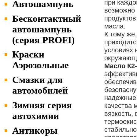
при каждо
Автошампунь
возможно 
Бесконтактный
продуктов
масла.
автошампунь
К тому же
(серия PROFI)
приходитс
условиях 
Краски
окружающе
Аэрозольные
Масло К2
эффективн
Cмазки для
обеспечи
автомобилей
безопасну
надежные
Зимняя серия
качества
вязкость,
автохимии
термооки
Антикоры
стабильно