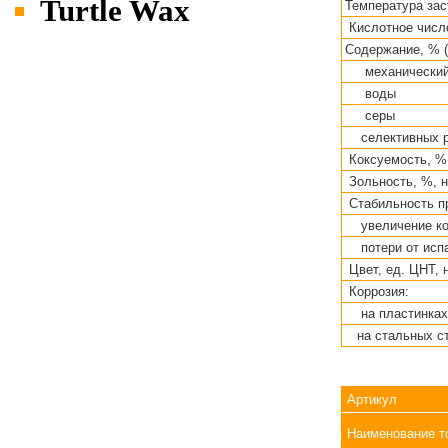
Turtle Wax
Температура зас
Кислотное число
Содержание, % (
механический
воды
серы
селективных р
Коксуемость, %,
Зольность, %, н
Стабильность пр
увеличение ко
потери от испа
Цвет, ед. ЦНТ, 
Коррозия:
на пластинках
на стальных с
Артикул
Наименование т