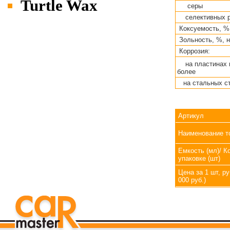
Turtle Wax
серы
селективных р
Коксуемость, %,
Зольность, %, н
Коррозия:
на пластинах и
более
на стальных с
Артикул
Наименование т
Емкость (мл)/ К
упаковке (шт)
Цена за 1 шт, ру
000 руб.)