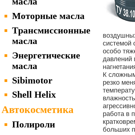
масла
Моторные масла
Трансмиссионные
воздушных
масла
системой 
особо тяж
Энергетические
давлений 
масла
нагнетани
К сложным
Sibimotor
резко ме
температу
Shell Helix
влажность
агрессивн
Автокосметика
работа в 
кратковре
Полироли
больших п