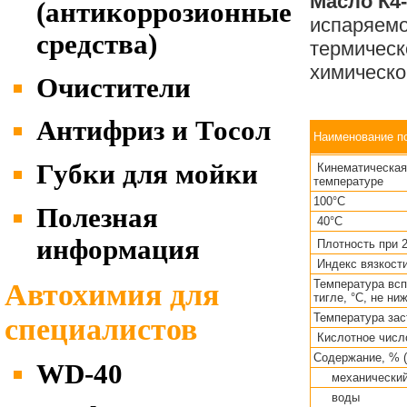
Масло К4
(антикоррозионные
испаряемо
средства)
термическ
химическо
Очистители
Антифриз и Тосол
Наименование п
Губки для мойки
Кинематическая
температуре
100°С
Полезная
40°С
информация
Плотность при 2
Индекс вязкости
Температура вс
Автохимия для
тигле, °С, не ни
Температура зас
специалистов
Кислотное число
Содержание, % (
WD-40
механический
воды