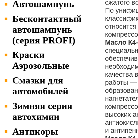
сжатого в
Автошампунь
По унифи
Бесконтактный
классифи
относится 
автошампунь
компрессо
(серия PROFI)
Масло К4
специальн
Краски
обеспечи
Аэрозольные
необходи
качества 
Cмазки для
работы — 
автомобилей
образован
нагнетате
Зимняя серия
компрессо
высоких а
автохимии
антиокис
Антикоры
и антипен