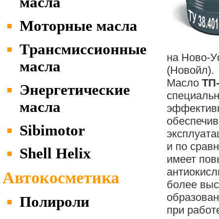
масла
Моторные масла
Трансмиссионные
на Ново-
масла
(Новойл).
Масло
ТП-
Энергетические
специальн
масла
эффективн
обеспечи
Sibimotor
эксплуата
и по срав
Shell Helix
имеет по
антиокисл
Автокосметика
более выс
образован
Полироли
при работ