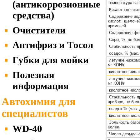
(антикоррозионные
Температура зас
Кислотное число
средства)
Содержание во
кислот, щелочей
примесей
Очистители
Содержание фе
Cеры, %, не бо
Антифриз и Тосол
Стабильность пр
осадок, % (мас.
Губки для мойки
летучие низком
мг КОН/г
кислотное число
Полезная
летучие низком
информация
мг КОН/г
кислотное число
Стабильность п
Автохимия для
приборе, не боле
осадок % (мас. 
специалистов
кислотное число
Зольность базов
WD-40
более
Число деэмульса