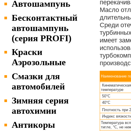
перекачи
Автошампунь
Масло отл
Бесконтактный
длительны
Среди оте
автошампунь
турбинных
(серия PROFI)
имеет зам
использов
Краски
турбокомп
Аэрозольные
производс
Cмазки для
Наименование п
автомобилей
Кинематическая 
температуре
50°С
Зимняя серия
40°С
автохимии
Плотность при 2
Индекс вязкости
Антикоры
Температура вс
тигле, °С, не ни